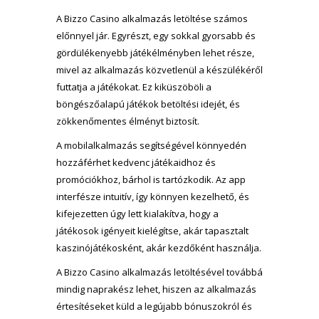
A Bizzo Casino alkalmazás letöltése számos
előnnyel jár. Egyrészt, egy sokkal gyorsabb és
gördülékenyebb játékélményben lehet része,
mivel az alkalmazás közvetlenül a készülékéről
futtatja a játékokat. Ez kiküszöböli a
böngészőalapú játékok betöltési idejét, és
zökkenőmentes élményt biztosít.
A mobilalkalmazás segítségével könnyedén
hozzáférhet kedvenc játékaidhoz és
promóciókhoz, bárhol is tartózkodik. Az app
interfésze intuitív, így könnyen kezelhető, és
kifejezetten úgy lett kialakítva, hogy a
játékosok igényeit kielégítse, akár tapasztalt
kaszinójátékosként, akár kezdőként használja.
A Bizzo Casino alkalmazás letöltésével továbbá
mindig naprakész lehet, hiszen az alkalmazás
értesítéseket küld a legújabb bónuszokról és