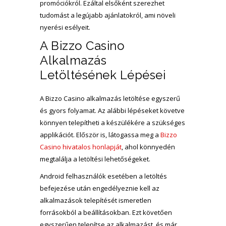
promóciókról. Ezáltal elsőként szerezhet
tudomást a legújabb ajánlatokról, ami növeli
nyerési esélyeit.
A Bizzo Casino
Alkalmazás
Letöltésének Lépései
A Bizzo Casino alkalmazás letöltése egyszerű
és gyors folyamat. Az alábbi lépéseket követve
könnyen telepítheti a készülékére a szükséges
applikációt. Először is, látogassa meg a
Bizzo
Casino hivatalos honlapját
, ahol könnyedén
megtalálja a letöltési lehetőségeket.
Android felhasználók esetében a letöltés
befejezése után engedélyeznie kell az
alkalmazások telepítését ismeretlen
forrásokból a beállításokban. Ezt követően
egyszerűen telepítse az alkalmazást, és már