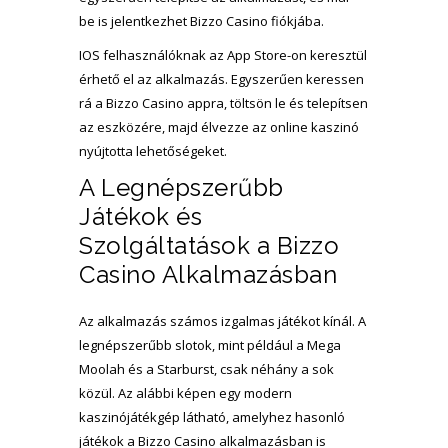
be is jelentkezhet Bizzo Casino fiókjába.
IOS felhasználóknak az App Store-on keresztül
érhető el az alkalmazás. Egyszerűen keressen
rá a Bizzo Casino appra, töltsön le és telepítsen
az eszközére, majd élvezze az online kaszinó
nyújtotta lehetőségeket.
A Legnépszerűbb
Játékok és
Szolgáltatások a Bizzo
Casino Alkalmazásban
Az alkalmazás számos izgalmas játékot kínál. A
legnépszerűbb slotok, mint például a Mega
Moolah és a Starburst, csak néhány a sok
közül. Az alábbi képen egy modern
kaszinójátékgép látható, amelyhez hasonló
játékok a Bizzo Casino alkalmazásban is