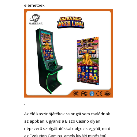
elérhetőek:
.
Az élő kaszinójátékok rajongói sem csalódnak
az appban, ugyanis a Bizzo Casino olyan
népszerű szolgáltatókkal dolgozik együtt, mint
az Evolution Gaming, amely kiváló minőségű