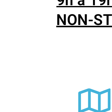
9h à 19
NON-S