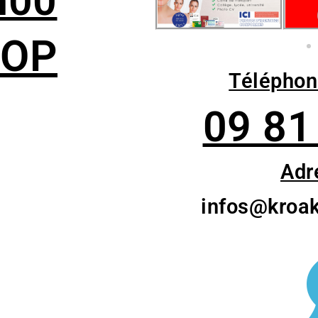
h00
TOP
Téléphon
09 81
Adr
infos@kroa