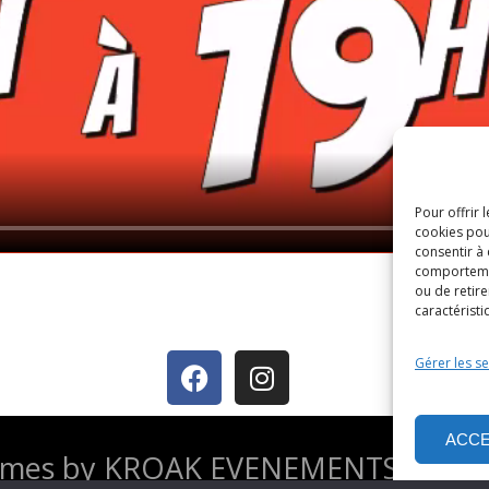
Pour offrir 
cookies pou
consentir à
comportement
ou de retire
caractéristi
Gérer les se
ACC
hemes by KROAK EVENEMENTS situé