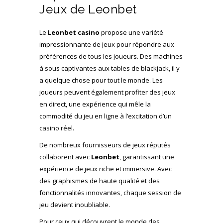
Jeux de Leonbet
Le
Leonbet casino
propose une variété
impressionnante de jeux pour répondre aux
préférences de tous les joueurs. Des machines
à sous captivantes aux tables de blackjack, il y
a quelque chose pour tout le monde. Les
joueurs peuvent également profiter des jeux
en direct, une expérience qui mêle la
commodité du jeu en ligne à l’excitation d’un
casino réel.
De nombreux fournisseurs de jeux réputés
collaborent avec
Leonbet
, garantissant une
expérience de jeux riche et immersive. Avec
des graphismes de haute qualité et des
fonctionnalités innovantes, chaque session de
jeu devient inoubliable.
Pour ceux qui découvrent le monde des