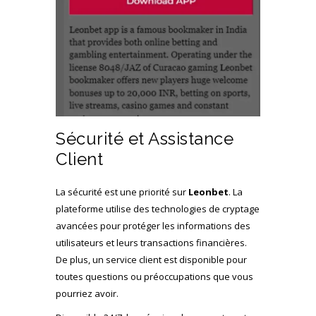
Sécurité et Assistance
Client
La sécurité est une priorité sur
Leonbet
. La
plateforme utilise des technologies de cryptage
avancées pour protéger les informations des
utilisateurs et leurs transactions financières.
De plus, un service client est disponible pour
toutes questions ou préoccupations que vous
pourriez avoir.