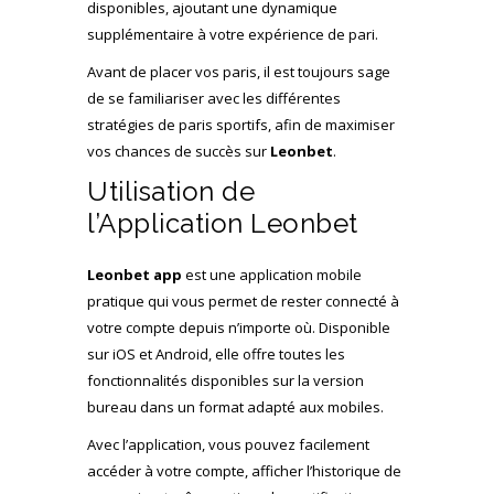
disponibles, ajoutant une dynamique
supplémentaire à votre expérience de pari.
Avant de placer vos paris, il est toujours sage
de se familiariser avec les différentes
stratégies de paris sportifs, afin de maximiser
vos chances de succès sur
Leonbet
.
Utilisation de
l’Application Leonbet
Leonbet app
est une application mobile
pratique qui vous permet de rester connecté à
votre compte depuis n’importe où. Disponible
sur iOS et Android, elle offre toutes les
fonctionnalités disponibles sur la version
bureau dans un format adapté aux mobiles.
Avec l’application, vous pouvez facilement
accéder à votre compte, afficher l’historique de