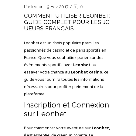
Posted on 19 Fév 2017
/
0
COMMENT UTILISER LEONBET:
GUIDE COMPLET POUR LES JO
UEURS FRANÇAIS
Leonbet est un choix populaire parmi les
passionnés de casino et de paris sportifs en
France. Que vous souhaitiez parier sur des
événements sportifs avec
Leonbet
ou
essayer votre chance au
Leonbet casino
, ce
guide vous fournira toutes les informations
nécessaires pour profiter pleinement de la
plateforme.
Inscription et Connexion
sur Leonbet
Pour commencer votre aventure sur
Leonbet
,
il est essentiel de créer un compte. Le