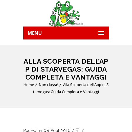
MENU
ALLA SCOPERTA DELL’AP
P DI STARVEGAS: GUIDA
COMPLETA E VANTAGGI
Home
Non classé
Alla Scoperta dell’App di S
tarvegas: Guida Completa e Vantaggi
Posted on 08 Août 2016
/
0