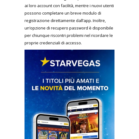
ai loro account con facilità, mentre i nuovi utenti
possono completare un breve modulo di
registrazione direttamente dall’app. Inoltre,
un’opzione di recupero password è disponibile
per chiunque riscontri problemi nel ricordare le
proprie credenziali di accesso.