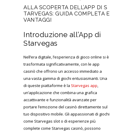
ALLA SCOPERTA DELL’APP DI S
TARVEGAS: GUIDA COMPLETA E
VANTAGGI
Introduzione all’App di
Starvegas
Nell’era digitale, l’esperienza di gioco online si è
trasformata significativamente, con le app
casinò che offrono un accesso immediato a
una vasta gamma di giochi entusiasmanti. Una
di queste piattaforme è la
Starvegas app
,
un’applicazione che combina una grafica
accattivante e funzionalità avanzate per
portare l’emozione del casinò direttamente sul
tuo dispositivo mobile. Gli appassionati di giochi
come Starvegas slot o di esperienze più
complete come Starvegas casinò, possono