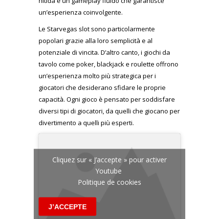
nitida e un gameplay fluido che garantisce
un’esperienza coinvolgente.
Le Starvegas slot sono particolarmente
popolari grazie alla loro semplicità e al
potenziale di vincita. D’altro canto, i giochi da
tavolo come poker, blackjack e roulette offrono
un’esperienza molto più strategica per i
giocatori che desiderano sfidare le proprie
capacità. Ogni gioco è pensato per soddisfare
diversi tipi di giocatori, da quelli che giocano per
divertimento a quelli più esperti.
Cliquez sur « J’accepte » pour activer
Youtube
Politique de cookies
J’ACCEPTE