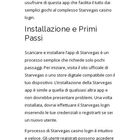
usufruire di questa app che facilita il tutto dai
semplici giochi al complesso Starvegas casino
login.
Installazione e Primi
Passi
Scaricare e installare l’app di Starvegas è un
processo semplice che richiede solo pochi
passaggi. Per iniziare, visita il sito ufficiale di
Starvegas o uno store digitale compatibile con il
tuo dispositivo. L’installazione della Starvegas
app è simile a quella di qualsiasi altra app e
non dovrebbe presentare problemi. Una volta
installata, dovrai effettuare il Starvegas login
inserendo le tue credenziali o registrarti se sei
un nuovo utente.
Il processo di Starvegas casino login è intuitivo
e veloce. Gli utenti registrati possono accedere