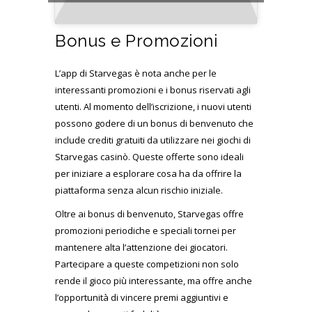
Bonus e Promozioni
L’app di Starvegas è nota anche per le
interessanti promozioni e i bonus riservati agli
utenti. Al momento dell’iscrizione, i nuovi utenti
possono godere di un bonus di benvenuto che
include crediti gratuiti da utilizzare nei giochi di
Starvegas casinò. Queste offerte sono ideali
per iniziare a esplorare cosa ha da offrire la
piattaforma senza alcun rischio iniziale.
Oltre ai bonus di benvenuto, Starvegas offre
promozioni periodiche e speciali tornei per
mantenere alta l’attenzione dei giocatori.
Partecipare a queste competizioni non solo
rende il gioco più interessante, ma offre anche
l’opportunità di vincere premi aggiuntivi e